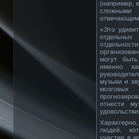
(например, е
сложными 
отвечающими
«Это удивит
отдельных
отдельности
организова
могут быть
именно ка
руководите
музыки и зв
мозговых 
прогнозиро
отнести му
удовольстви
Характерно
людей, ко
участие в и