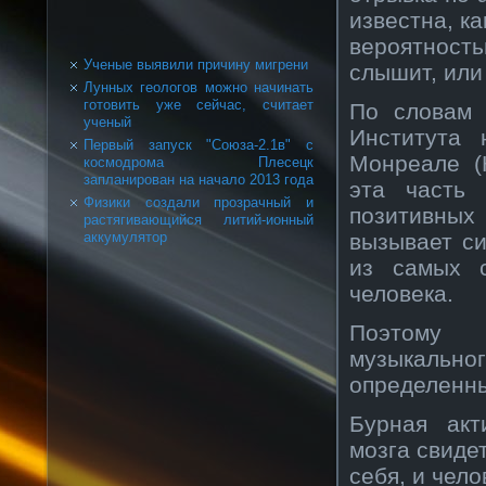
известна, к
вероятность
Ученые выявили причину мигрени
слышит, или 
Лунных геологов можно начинать
готовить уже сейчас, считает
По словам 
ученый
Института 
Первый запуск "Союза-2.1в" с
Монреале (
космодрома Плесецк
запланирован на начало 2013 года
эта часть
Физики создали прозрачный и
позитивных
растягивающийся литий-ионный
вызывает с
аккумулятор
из самых с
человека.
Поэтому 
музыкально
определенны
Бурная акт
мозга свиде
себя, и чело