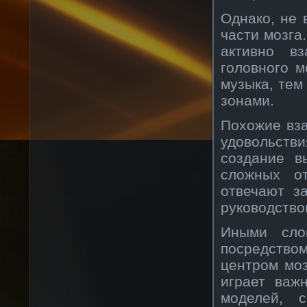
Однако, не 
части мозга.
активно в
головного 
музыка, тем
зонами.
Похожие вз
удовольст
создание в
сложных о
отвечают з
руководство
Иными сло
посредство
центром моз
играет важ
моделей, 