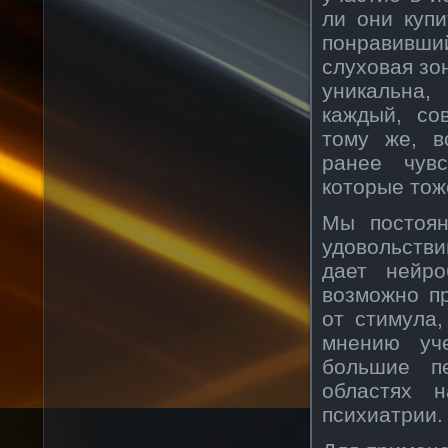
ли они купи
понравивший
слуховая зо
уникальна,
каждый, со
тому же, в
ранее чув
которые тож
Мы постоян
удовольств
дает нейро
возможно пр
от стимула,
мнению уч
большие п
областях 
психиатрии.