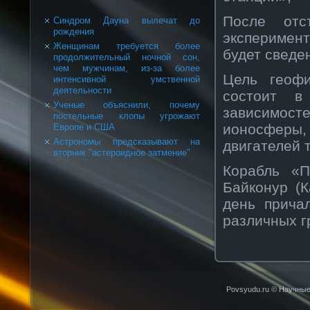
После отс
Синдром Дауна вылечат до
рождения
эксперимен
Женщинам требуется более
будет сведе
продолжительный ночной сон,
чем мужчинам, из-за более
Цель геофи
интенсивной умственной
деятельности
состоит в 
Ученые объяснили, почему
зависимос
постельные клопы угрожают
ионосферы,
Европе и США
Астрономы предсказывают на
двигателей 
вторник "астероидное затмение"
Корабль «П
Байконур (К
день прича
различных г
Povsyudu.ru © Научные