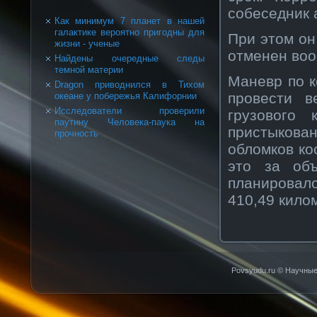
собеседник 
Как минимум 7 планет в нашей
галактике вероятно пригодны для
При этом он
жизни - ученые
отменен во
Найдены очередные следы
темной материи
Маневр по 
Dragon приводнился в Тихом
провести в
океане у побережья Калифорнии
Исследователи проверили
грузового 
паутину Человека-паука на
пристыкова
прочность
обломков ко
это за объ
планировал
410,49 кило
Povsyudu.ru © Научные