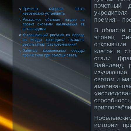
почетный 
Причины мигрени почти
учредителя
невозможно установить
премия – пр
Роскосмос объявил тендер на
проект системы наблюдения за
В области 
астероидами
Устрашающий рисунок из борозд
японец Си
на морде крокодила оказался
открывшие 
результатом "растрескивания"
клеток в с
Забитые кровеносные сосуды
прочистили при помощи света
стали фра
Вайнленд, 
изучающие
светом и ма
американца
«исследова
способност
приспосабли
Нобелевск
истории пр