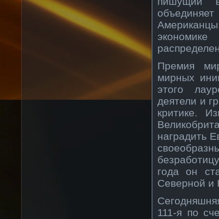
пишущий в
объединяе
Американцы 
экономик
распределен
Премия ми
мирных ини
этого лаур
деятели и г
критике. И
Великобри
наградить Е
своеобразн
безработицу
года он ст
Северной и
Сегодняшня
111-я по сч