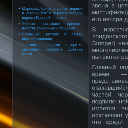
звена в цеп
Марсоход Curiosity добыл первый
мистификац
в истории НАСА образец твердой
породы Красной планеты
его автора 
Учёные призывают признать
В известн
пластик токсичными отходами
Слепышей застали в разгар
лондонского
видообразования
Stringer) н
Лингвисты создали алгоритм,
многочисле
способный оживлять древние
языки
пытаются ра
Главный по
время — 
представив
оказавшийс
частей че
подпиленно
имеется е
исключают у
что среди 