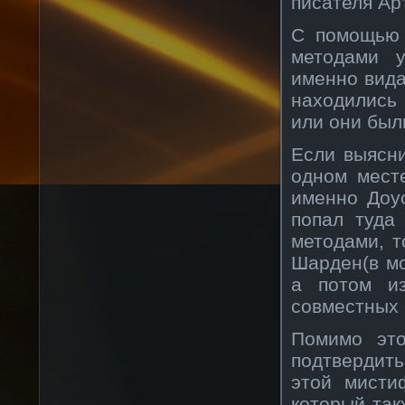
писателя Арт
С помощью 
методами у
именно вида
находились 
или они был
Если выясн
одном мест
именно Доус
попал туда
методами, т
Шарден(в м
а потом из
совместных 
Помимо это
подтвердить
этой мисти
который так