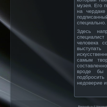
музея. Его 
на чердаке
подписанный
специально.
Здесь нап
специалист
человека с
выступать
искусствен
самым твор
составленно
вроде бы 
подбросить
недоверие и
Povsyudu.ru © Научные