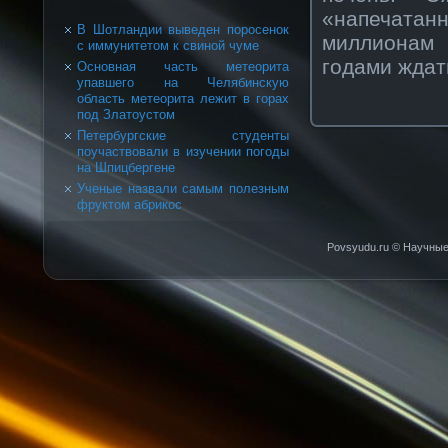
«напечата
В Шотландии выведен поросенок
миллионам
с иммунитетом к свиной чуме
годами ждат
Основная часть метеорита
упавшего на Челябинскую
область метеорита лежит в горах
под Златоустом
Петербургские студенты
поучаствовали в изучении погоды
на Шпицбергене
Ученые назвали самым полезным
фруктом абрикос
Povsyudu.ru © Научные