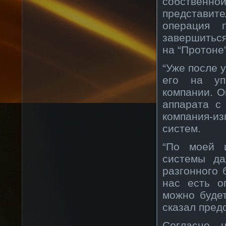
собственн
представи
операция 
завершитьс
на “Протоне
“Уже после 
его на уп
компании. О
аппарата с
компания-и
систем.
“По моей и
системы да
разгонного 
нас есть о
можно буде
сказал пред
Согласно 