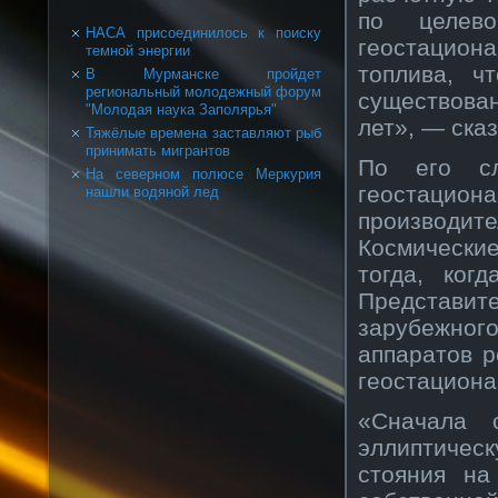
по целев
НАСА присоединилось к поиску
геостацио
темной энергии
топлива, ч
В Мурманске пройдет
региональный молодежный форум
существован
"Молодая наука Заполярья"
лет», — ска
Тяжёлые времена заставляют рыб
принимать мигрантов
По его сл
На северном полюсе Меркурия
геостацион
нашли водяной лед
производит
Космически
тогда, ког
Представи
зарубежног
аппаратов р
геостациона
«Сначала 
эллиптичес
стояния на