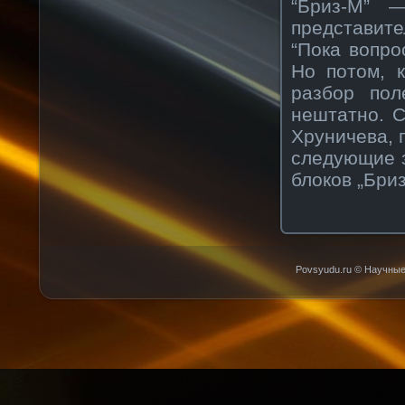
“Бриз-М” 
представите
“Пока вопр
Но потом, 
разбор пол
нештатно. С
Хруничева, 
следующие з
блоков „Бриз
Povsyudu.ru © Научные