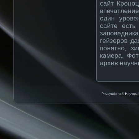
сайт Кроноц
впечатление
один урове
сайте есть
заповедника
гейзеров да
понятно, з
камера. Фот
архив научн
Povsyudu.ru © Научные