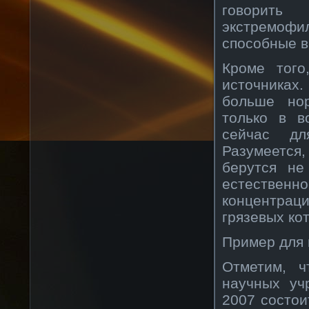
говорить
экстремоф
способные в
Кроме того
источниках
больше но
только в в
сейчас дл
Разумеется
берутся не
естестве
концентрац
грязевых ко
Пример для
Отметим, 
научных уч
2007 состои