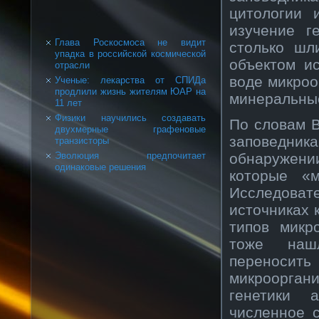
цитологии 
изучение г
Глава Роскосмоса не видит
столько шл
упадка в российской космической
объектом и
отрасли
воде микроо
Ученые: лекарства от СПИДа
продлили жизнь жителям ЮАР на
минеральны
11 лет
Физики научились создавать
По словам 
двухмерные графеновые
заповедник
транзисторы
обнаружен
Эволюция предпочитает
одинаковые решения
которые «м
Исследова
источниках 
типов микр
тоже нашл
переносить
микрооргани
генетики 
численное 