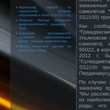
заказанных 
Кировоград первый по
самолетов "
показателям развития
образования в области за 2012 год
SSJ100) при
Телескоп "Кеплер" обнаружил
микро-экзопланету размером с
Как сооб
Луну
"Гражданс
Львовский ветуниверситет
Ульяновске
останется самостоятельным
вузом - решение правительства
самолета, 
Петухи встречают рассвет по
95022, в ко
внутренним часам
2012 г. б
"Суперджет
SSJ100 пр
Перданакусу
По случаю 
заказчику 
"Мы рассма
из наиболе
рады, что