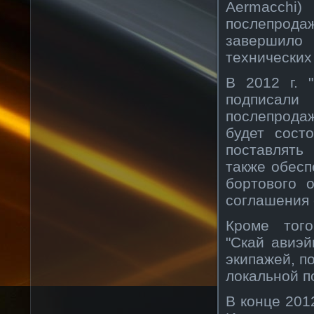
Aermacchi
послепродаж
завершило 
технических
В 2012 г. 
подписали
послепродаж
будет сост
поставлять
также обесп
бортового 
соглашения 
Кроме того
"Скай авиэ
экипажей, п
локальной п
В конце 201