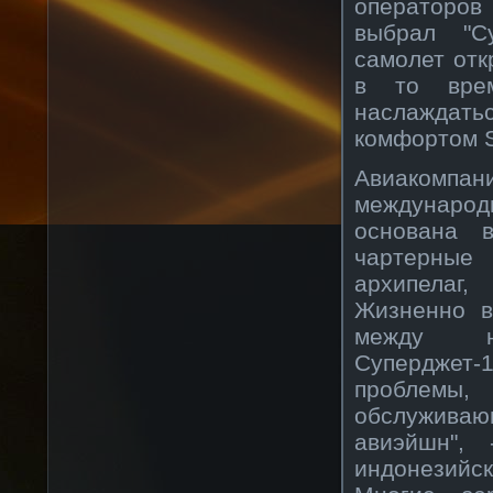
операторов
выбрал "С
самолет отк
в то врем
наслаждат
комфортом S
Авиакомпа
международ
основана 
чартерные 
архипелаг
Жизненно в
между ни
Суперджет
проблемы
обслуживаю
авиэйшн", 
индонезийс