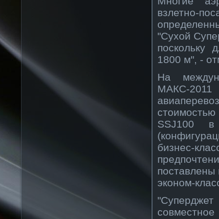
Многие аэ
взлетно-п
определенны
"Сухой Супе
поскольку 
1800 м", - о
На междун
МАКС-201
авиаперево
стоимостью
SSJ100 в 
(конфигурац
бизнес-кл
предпочтен
поставлены 
эконом-клас
"Суперджет
совместное