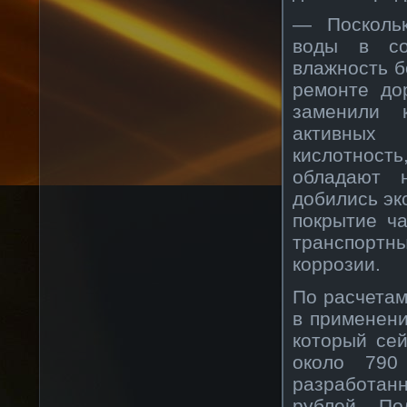
— Поскольк
воды в со
влажность б
ремонте до
заменили 
активных 
кислотнос
обладают 
добились эк
покрытие ч
транспортн
коррозии.
По расчетам
в применени
который сей
около 790
разработан
рублей. По