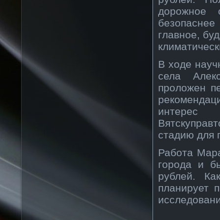
дорожное с
безопаснее 
главное, бу
климатическ
В ходе науч
села Алек
проложен пе
рекоменда
интерес 
Вятскуправ
стадию для 
Работа Мар
города и б
рублей. Ка
планирует 
исследовани