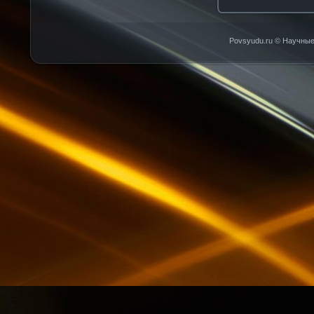
Povsyudu.ru © Научные