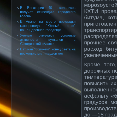
морозоустой
В Евпатории 40 школьников
КХТИ прове
получат стипендию городского
головы
битума, ко
В Анапе на месте прокладки
приготовле
газопровода "Южный поток"
транспорти
нашли древнее городище
распределя
Ученые отмечают усиление
активности вулканов в
прочнее св
Сахалинской области
расход бит
Ватикан "отложил" конец света на
несколько миллиардов лет
увеличенным
Кроме того
дорожных по
температу
повысить их
выполненно
асфальту «
градусов м
производст
до —18 град