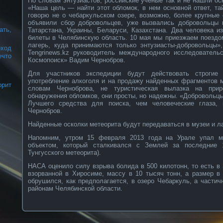
По словам энтузиастов, российские ученые так и не нашли ос
«Наша цель — найти этот обломок, в нем основной ответ, та
говорю не о чебаркульском озере, возможно, более крупные
объявили сбор добровольцев, уже вызвались добровольцы 
ать,
Татарстана, Украины, Беларуси, Казахстана. Два человека и
билеты в Челябинскую область. 10 мая мы приезжаем поездо
лагерь, куда принимаются только энтузиасты-добровольцы»
оход
Tengrinews.kz руководитель международного исследовательс
что
Космопоиск» Вадим Чернобров.
Для участников экспедиции будут действовать строгие
употребление алкоголя и на продажу найденных фрагментов м
рит
словам Черноброва, не туристическая вылазка на прир
обнаружения обломков, они просты, но надежны. «Добровольцы
Лучшего средства для поиска, чем человеческие глаза,
Чернобров.
Найденные осколки метеорита будут передаваться в музеи и л
Напомним, утром 15 февраля 2013 года на Урале упал м
объектом, который сталкивался с Землей за последние 
Тунгусского метеорита).
НАСА оценило силу взрыва болида в 500 килотонн, то есть в
взорванной в Хиросиме, массу в 10 тысяч тонн, а размер в
обрушился, как предполагается, в озеро Чебаркуль, а части
районам Челябинской области.