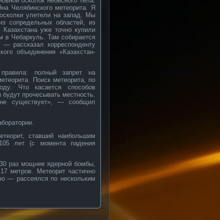
новной осколок небесного тела.
йна Челябинского метеорита. Я
 осколки улетели на запад. Мы
из сопредельных областей, из
з Казахстана уже точно купили
м в Чебаркуль. Там собирается
, — рассказал корреспонденту
кого объединения «Казахстан-
 правила: полный запрет на
етеорита. Поиск метеорита, по
оду. Что касается способов
 будут прочесывать местность.
 не существует», — сообщил
аборатории.
етеорит, ставший наибольшим
105 лет (с момента падения
 30 раз мощнее ядерной бомбы,
 17 метров. Метеорит частично
чно — рассеялся по нескольким