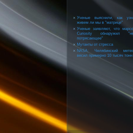
Ученые выяснили, как узн
живем ли мы в "матрице"
Ученые заявляют, что марс
Curiosity обнаружил "не
потрясающее"
Мутанты от стресса
NASA: Челябинский метео
весил примерно 10 тысяч тонн