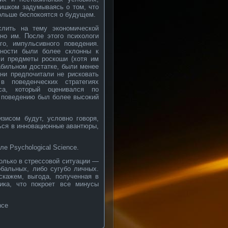
лишком задумываясь о том, что
 больше беспокоятся о будущем.
слить на тему экономической
чно им. После этого психологи
го, импульсивного поведения.
дности были более склонны к
ли предметы роскоши (хотя им
табильном достатке, были менее
ни предпочитали не рисковать
в поведенческих стратегиях
са, который оценивался по
 поведению был более высокий
зисом будут, условно говоря,
ться в инновационные авантюры,
е Psychological Science.
олько в стрессовой ситуации —
обальных, либо сугубо личных.
скажем, выгода, полученная в
ика, что покроет все минусы
nce