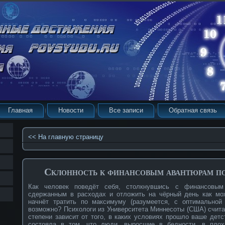
Главная
Новости
Все записи
Обратная связь
<< На главную страницу
Склонность к финансовым авантюрам поя
Как человек поведёт себя, столкнувшись с финансовым 
сдержанным в расходах и отложить на чёрный день как мо
начнёт тратить по максимуму (разумеется, с оптимальной
возможно? Психологи из Университета Миннесоты (США) счита
степени зависит от того, в каких условиях прошло ваше детс
состояла в том, что люди, выросшие в бедности, в плох