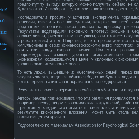
предпочтут ту выгоду, которую можно получить сейчас, не с
будет завтра. И наоборот: те, кто рос в постоянном достатке,
ным
Исследователи просили участников эксперимента поразмы
рьбы
рецессии, взвесить все последствия, которые она несёт ли
предлагали выполнить некое задание на проверку рисково
Результаты подтвердили исходную гипотезу: росшие в бе
ских
опрометчивым, рискованным поступкам, они охотнее покупа
угрожал кризис) и т. д. Напротив, те, кто провёл детство в с
ыра
импульсивны в своих финансово-экономических поступках, о
ся
опять-таки ввиду скорого кризиса. При этом разница 
сопровождалась разным уровнем окислительного стрес
биомаркерам, содержащимся в моче: у склонных к рисковому
уровень окислительного стресса.
То есть люди, вышедшие из обеспеченных семей, перед кри
закупать золото, тогда как «бывшая беднота» будет вкладыва
хотя от кризиса этим «авантюрам» явно не поздоровится.
Результаты своих экспериментов учёные опубликовали в журнал
Авторы работы подчёркивают, что эти различия проявляются т
например, перед лицом экономических затруднений, либо гл
При этом у каждой стратегии есть свои плюсы и минусы; 
результате рискованного вложения, может быть столь вел
надвигающегося кризиса.
Подготовлено по материалам Association for Psychological Scie