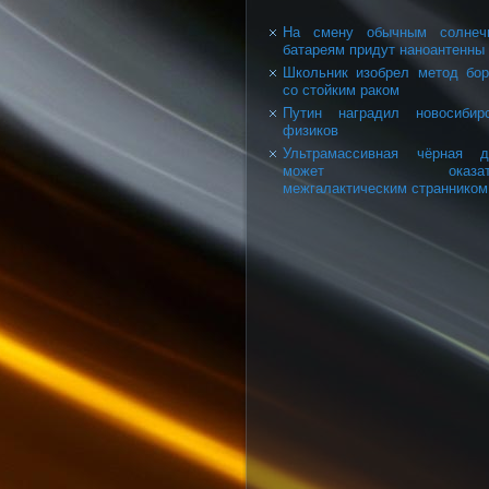
На смену обычным солнеч
батареям придут наноантенны
Школьник изобрел метод бо
со стойким раком
Путин наградил новосибир
физиков
Ультрамассивная чёрная д
может оказать
межгалактическим странником