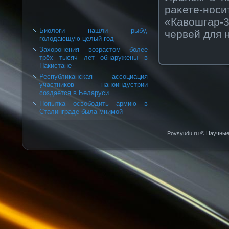
раκете-н
«Кавοшгар-
Биологи нашли рыбу,
червей для 
голодающую целый год
Захоронения возрастом более
трёх тысяч лет обнаружены в
Пакистане
Республиканская ассоциация
участников наноиндустрии
создается в Беларуси
Попытка освободить армию в
Сталинграде была мнимой
Povsyudu.ru © Научные