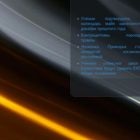
Учёные подтвердили, 
календарь майя закончилс
декабре прошлого года
Контрацептивы порожд
тромбы
Уроженка Приморья ста
четвертой космичес
россиянкой
Ученики узбекских шко
Казахстане будут сдавать ЕН
общих основаниях