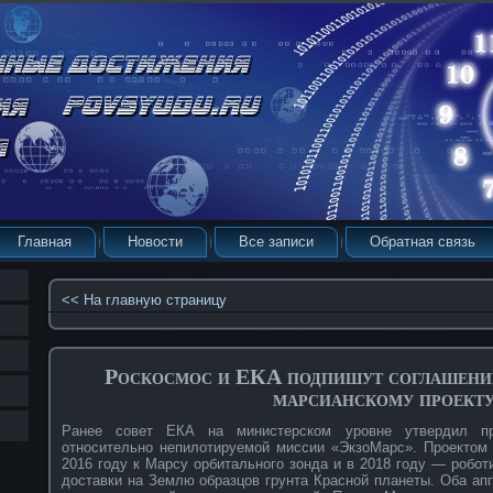
Главная
Новости
Все записи
Обратная связь
<< На главную страницу
Роскосмос и ЕКА подпишут соглашени
марсианскому проект
Ранее совет ЕКА на министерском уровне утвердил пр
относительно непилотируемой миссии «ЭкзоМарс». Проектом 
2016 году к Марсу орбитального зонда и в 2018 году — робот
доставки на Землю образцов грунта Красной планеты. Оба апп