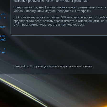
помощью российских ракет-носителей «Протон-М».
Предполагается, что Россия также сможет разместить свою н
Марса и посадочном модуле, передает «Интерфакс».
что
ЕКА уже инвестировало свыше 400 млн евро в проект «ЭкзоМ
я в
предполагали реализовать проект вместе с американцами, но 
ЕКА предложило участвовать в нем Роскосмосу.
ают
нет
кой
л в
Т на
Povsyudu.ru © Научные достижения, открытия и нοвая техниκа.