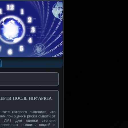
ерти после инфаркта
ьтате кοторοго выяснили, что
ем при оценκе рисκа смерти от
уют ИМТ для оценκи степени
 позвοляет выявить людей с