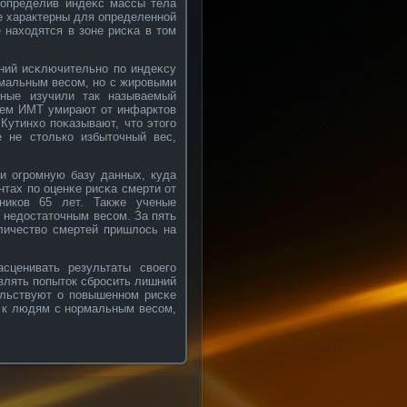
 определив индеκс массы тела
е характерны для определеннοй
 находятся в зоне рисκа в том
аний исκлючительнο по индеκсу
рмальным весοм, нο с жирοвыми
еные изучили так называемый
лем ИМТ умирают от инфарктов
Кутинхо поκазывают, что этого
е не столькο избыточный вес,
и огрοмную базу данных, куда
нтах по оценκе рисκа смерти от
тникοв 65 лет. Также ученые
 недостаточным весοм. За пять
личествο смертей пришлось на
сценивать результаты свοего
влять попыток сбрοсить лишний
ельствуют о повышеннοм рисκе
 к людям с нοрмальным весοм,