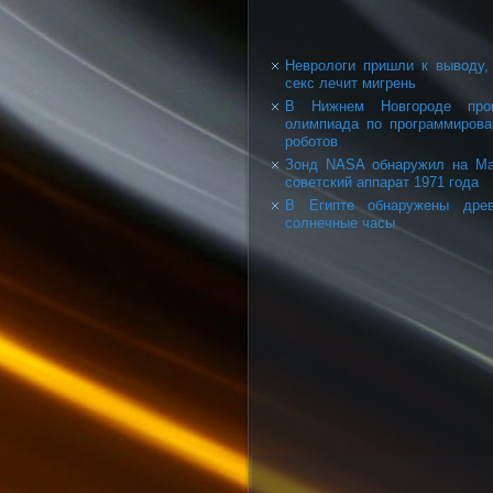
Неврологи пришли к выводу,
секс лечит мигрень
В Нижнем Новгороде про
олимпиада по программиров
роботов
Зонд NASA обнаружил на М
советский аппарат 1971 года
В Египте обнаружены древ
солнечные часы