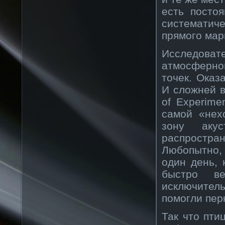
есть посто
систематиче
прямого мар
Исследова
атмосферно
точек. Оказ
И сложней в
of Experime
самой «нех
зону акус
распростр
Любопытно,
один день, 
быстро ве
исключите
помогли пер
Так что пти