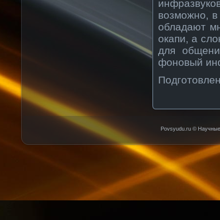
инфразвук
возможно, в
обладают мн
окапи, а сл
для общени
фоновый инф
Подготовле
Povsyudu.ru © Научные