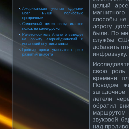
целый арсе
Американские ученые сделали
магнитного
мозг мыши полностью
прозрачным
способы не 
Солнечный ветер звезд-гигантов
дорогу дом
похож на калейдоскоп
были. По мн
Ракетоноситель Ariane 5 выведет
службы США
на орбиту азербайджанский и
испанский спутники связи
добавить пт
Грецкие орехи уменьшают риск
инфразвуку.
развития диабета
Исследовате
свою роль 
времени пл
Поводом ж
загадочное 
летели чер
обратил вн
маршрутом 
звуковой ба
над проливо