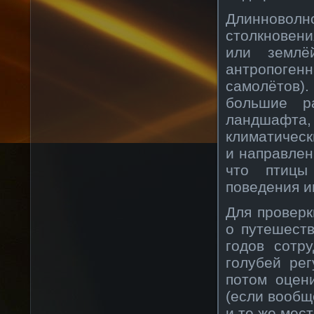
Длинноволн
столкновен
или землё
антропоген
самолётов)
большие р
ландшафта,
климатическ
и направлен
что птицы
поведения и
Для проверк
о путешест
годов сотр
голубей ре
потом оцен
(если вообщ
и те же мест