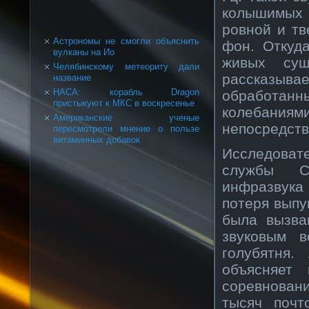
колышимых
ровной и тв
Астрономы не смогли объяснить
фон. Откуда
вулканы на Ио
живых сущ
Челябинскому метеориту дали
рассказыв
название
НАСА: корабль Dragon
обработан
пристыкуют к МКС в воскресенье
колебаниям
Американские ученые
непосредств
пересмотрели мнение о пользе
витаминных добавок
Исследоват
службы СШ
инфразвука
потеря выпу
была вызва
звуковым в
голубятня.
объясняет
соревновани
тысяч почт