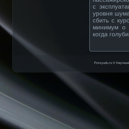
с эксплуат
уровня шум
сбить с кур
минимум о 
когда голуб
Povsyudu.ru © Научные