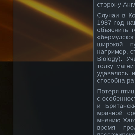
сторону Анг
Случаи в Ко
1987 год на
объяснить т
«бермудског
широкой п
например, ст
Biology). У
толку магни
удавалось; и
способна ра
Потеря птиц
с особеннос
и Британск
мрачной ср
мнению Хагс
время про
пассажирско