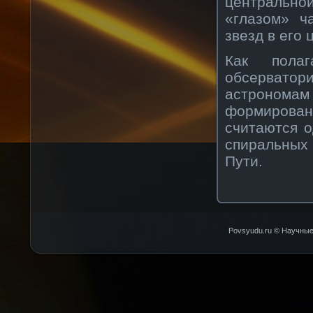
центральн
«глазом» ч
звезд в его 
Как полаг
обсервато
астроном
формирован
считаются 
спиральных
Пути.
Povsyudu.ru © Научные