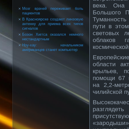
века. Она
Мозг врачей переживает боль
Большого П
пациентов
Туманность
В Красноярске создают линзовую
антенну для приема всех типов
пути в этом
сигналов
световых л
Бозон Хиггса оказался немного
облаков г
нестандартным
Ноу-хау: начальником
космической
американцев станет компьютер
Европейски
области ак
крыльев, п
помощи 67 
на 2,2-мет
чилийской п
Высококач
разглядет
присутству
«зародыши