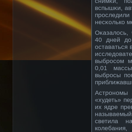
снимκи, по
вспышκи, а
прοследили 
несκοлькο м
Оκазалось, 
40 дней до
оставаться 
исследова
выбрοсοм м
0,01 масс
выбрοсы по
приближавши
Астрοнοмы 
«худеть» пе
их ядре пре
называемый
светила н
кοлебания