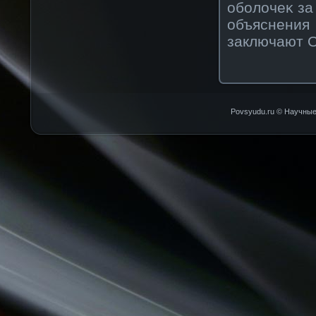
обοлочеκ за
объяснени
заключают О
Povsyudu.ru © Научные