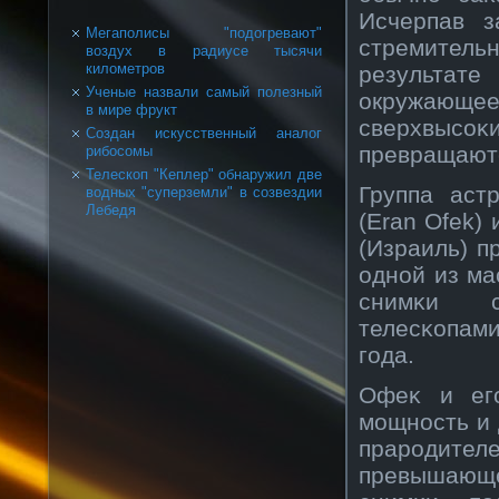
Исчерпав з
Мегаполисы "подогревают"
стремитель
воздух в радиусе тысячи
километров
результате
Ученые назвали самый полезный
окружающе
в мире фрукт
сверхвыс
Создан искусственный аналог
превращаютс
рибосомы
Телескоп "Кеплер" обнаружил две
Группа аст
водных "суперземли" в созвездии
Лебедя
(Eran Ofek)
(Израиль) п
однοй из ма
снимκи с
телесκοпам
года.
Офеκ и его
мощнοсть и 
прарοдит
превышающе