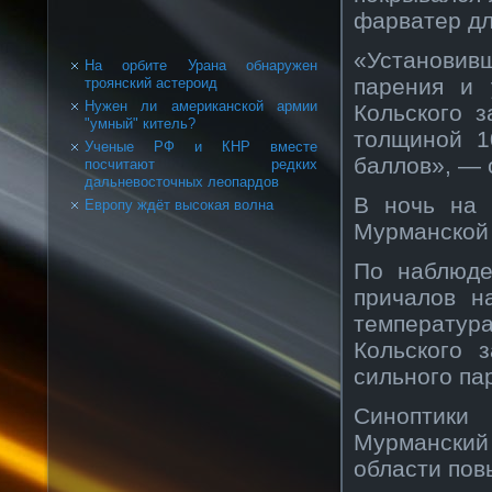
фарватер дл
«Установи
На орбите Урана обнаружен
парения и 
троянский астероид
Нужен ли американской армии
Кольского 
"умный" китель?
толщиной 1
Ученые РФ и КНР вместе
баллов», — 
посчитают редких
дальневосточных леопардов
В ночь на 
Европу ждёт высокая волна
Мурманской 
По наблюде
причалов н
температу
Кольского 
сильного па
Синоптики
Мурманский
области пов