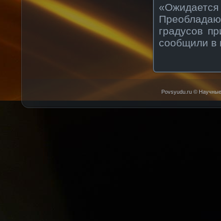
«Ожидается
Преоблада
градусов п
сообщили в 
Povsyudu.ru © Научные