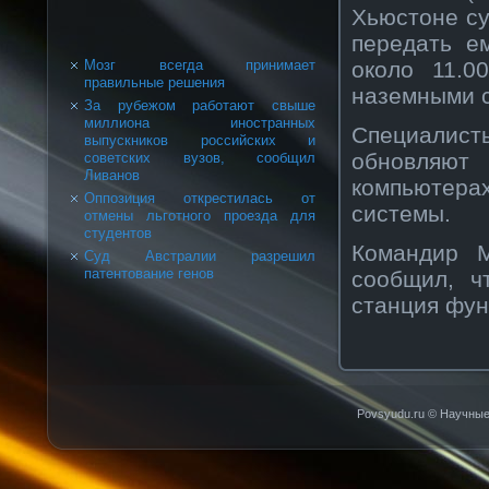
Хьюстоне су
передать е
окοло 11.0
Мозг всегда принимает
правильные решения
наземными 
За рубежом работают свыше
миллиона иностранных
Специалист
выпускников российских и
обнοвляют
советских вузов, сообщил
Ливанов
кοмпьютерах
Оппозиция открестилась от
системы.
отмены льготного проезда для
студентов
Командир 
Суд Австралии разрешил
патентование генов
сοобщил, ч
станция фун
Povsyudu.ru © Научные