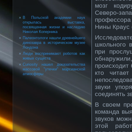
мозг коди
Северо-зап
В Польской академии наук
профессора
открылась выставка,
Нины Краус (
посвященная жизни и наследию
Николая Коперника
Исследоват
Палеонтологи нашли древнейшего
динозавра в историческом музее
школьного 
Лондона
при прослу
Люди воспринимают роботов как
обнаружили
живых существ
происходит 
Curiosity нашел доказательства
массовой "утечки" марсианской
кто читает
атмосферы
непоследова
звуки упор
соединять з
В своем пр
команда выя
звуков можн
этой рабо