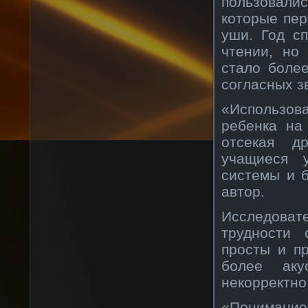
пользовали
которые пер
уши. Год с
чтении, но
стало боле
согласных з
«Использо
ребенка на 
отсекая д
учащиеся у
системы и 
автор.
Исследоват
трудности 
просты и п
более аку
некорректно
«Понимание 