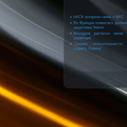
НАСА потеряло связь с МКС
Во Франции появилась должн
защитника Земли
Минздрав расписал меню 
украинцев
"Теорию относительности 
создать Лоренц"