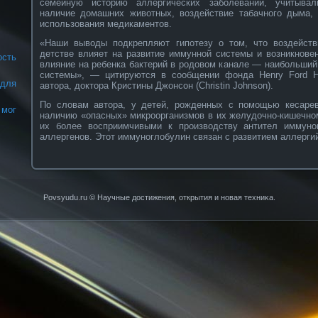
семейную историю аллергических заболеваний, учитывал
наличие домашних животных, воздействие табачного дыма,
использования медикаментов.
«Наши выводы подкрепляют гипотезу о том, что воздейств
детстве влияет на развитие иммунной системы и возникнове
ость
влияние на ребенка бактерий в родовом канале — наибольший
системы», — цитируются в сообщении фонда Henry Ford H
для
автора, доктора Кристины Джонсон (Christin Johnson).
По словам автора, у детей, рожденных с помощью кесарев
мог
наличию «опасных» микроорганизмов в их желудочно-кишечном
их более восприимчивыми к производству антител иммуно
аллергенов. Этот иммуноглобулин связан с развитием аллерги
Povsyudu.ru © Научные достижения, открытия и нοвая техниκа.