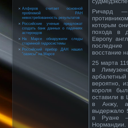
судмедэкспе
Алферов считает основной
Ричард — 
проблемой РАН
противнико
невостребованность результатов
Российские ученые предложат
которым они
создать банк данных о падениях
похода в д
астероидов
Европу англ
На Марсе обнаружили следы
старинной гидросистемы
последние
Российский прибор ДАН нашел
восстание н
"оазисы" на Марсе
25 марта 11
в Лимузен
арбалетный
вероятно, и
короля бы
оставили в 
в Анжу, а
выдержало 
в Руане —
Нормандии.