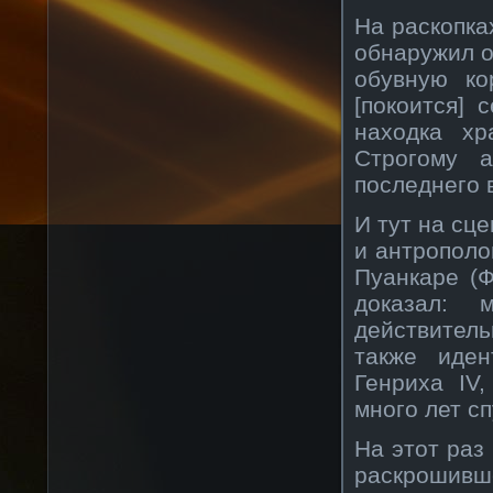
На раскопка
обнаружил о
обувную ко
[покоится] 
находка хр
Строгому 
последнего 
И тут на сц
и антрополо
Пуанкаре (Ф
доказал: 
действител
также иден
Генриха IV
много лет с
На этот раз 
раскрошив