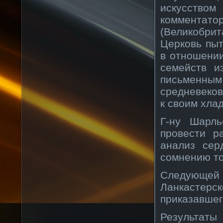
искусство
комментато
(Великобри
Церковь пыт
в отношении
семейств и
письменны
средневеко
к своим хла
Г-ну Шарль
провести р
анализ сер
сомнению то,
Следующей
Ланкасте
приказавшег
Результат