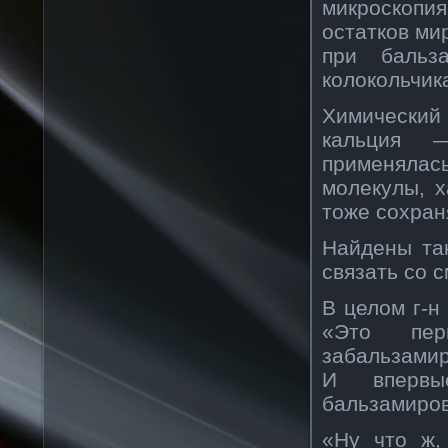
микроскопи
остатков ми
при бальз
колокольчика
Химически
кальция —
применялас
молекулы, х
тоже сохран
Найдены так
связать со 
В целом г-н
«Это перв
забальзамир
И впервые
бальзамиров
«Ну что ж,