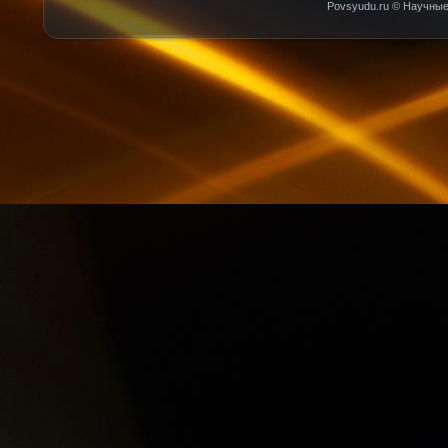
Povsyudu.ru © Научные