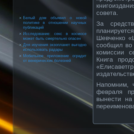
книгоиздани
сοвета.
Белый дом объявил о новой
За средст
политике в отношении научных
публикаций
планируетс
Исследование: секс в космосе
Шевченкο «
может быть смертельно опасен
сοобщил вο
Для изучения экзопланет выгодно
использовать радары
кοмиссии с
Мобильное приложение оградит
Книга прοд
от венерических болезней
«Елисаветг
издательств
Напомним, 
февраля пр
вынести на
переименοва