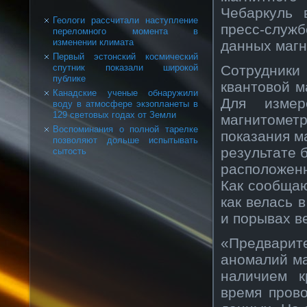
Чебаркуль 
Геологи рассчитали наступление
пресс-служб
переломного момента в
изменении климата
данных магн
Первый эстонский космический
Сотрудники
спутник показали широкой
публике
квантовой м
Канадские ученые обнаружили
Для измер
воду в атмосфере экзопланеты в
129 световых годах от Земли
магнитоме
Воспоминания о полной тарелке
показания м
позволяют дольше испытывать
результате 
сытость
расположенн
Как сообщаю
как велась 
и порывах ве
«Предварит
аномалий ма
наличием к
время пров