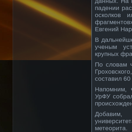
данных. На 
падении рас
осколков 
фрагментов
Евгений Нар
В дальнейше
ученым ус
крупных фра
По словам 
Гроховского
составил 60 
Напомним, 
УрФУ собра
происхожде
Добавим,
университе
метеорита.