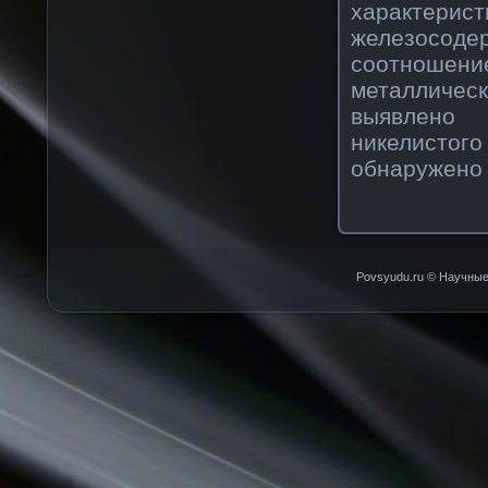
характерис
железосод
соотношен
металличес
выявлено
никелистого
обнаружено 
Povsyudu.ru © Научные