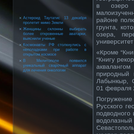
в озеро 
малоизучен
Астероид Таутатис 13 декабря
районе пол
пролетит мимо Земли
грунта, кот
Женщины склонны выбирать
озера, пе
более откровенные аватарки,
выяснили ученые
университет
Космонавты РФ столкнулись с
неполадками при работе в
«Кроме “Кни
открытом космосе
“Книгу реко
В Мелитополе появился
аквалангом
уникальный сварочный аппарат
для лечения онкологии
природный 
Лабынкыр, 
01 февраля 
Погружени
Русского ге
подводного 
водолазны
Севастопол