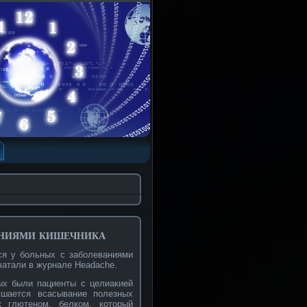
аниями кишечника
ся у больных с заболеваниями
чатали в журнале Headache.
ых были пациенты с целиакией
ушается всасывание полезных
к глютеном, белком, который