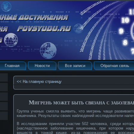
Главная
Новости
Все записи
Обратная связь
<< На главную страницу
Мигрень может быть связана с заболев
Группа ученых смогла выявить, что мигрень чаще развивает
кишечника. Результаты своих наблюдений исследователи напе
В исследовании приняли участие 502 человека, среди котор
(наследственное заболевание кишечника, при котором нар
веществ в тонкой кишке, из-за повреждения ее ворсино