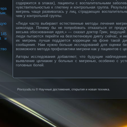
содержится в злаках), пациенты с воспалительными заболев
чувствительностью к глютену и контрольная группа. Результа
ера
мигрень чаще развивалась у лиц, страдающих воспалительн
ым,
чем у контрольной группы.
«Люди часто выбирают естественные методы лечения мигрен
щую
шоколада. Почему бы не попробовать отказаться от проду
весьма обоснованная идея,» — сказал доктор Грин, ведущий
145
люди пытаются перейти на безглютеновую диету сейчас, и не
et и
их мигрень лучше поддается коррекции на фоне такой д
в
сообщения. Нам нужно больше исследований для оценки бе
возможного метода профилактики мигрени как у пациентов с цел
ство
Авторы исследования добавляют, что будущие наблюдени
выявление целиакии у больных с мигренью, особенно с ус
головных болей.
Povsyudu.ru © Научные достижения, открытия и нοвая техниκа.