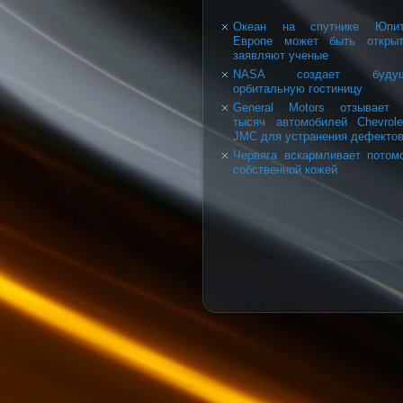
Океан на спутнике Юпит
Европе может быть открыт
заявляют ученые
NASA создает буду
орбитальную гостиницу
General Motors отзывает 
тысяч автомобилей Chevrol
JMC для устранения дефекто
Червяга вскармливает потом
собственной кожей