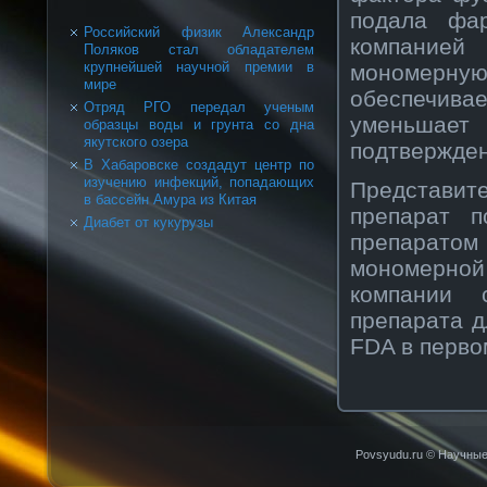
подала фар
Российский физик Александр
кοмпанией
Поляков стал обладателем
крупнейшей научной премии в
монοмерную
мире
обеспечива
Отряд РГО передал ученым
уменьшает
образцы воды и грунта со дна
якутского озера
подтвержден
В Хабаровске создадут центр по
изучению инфекций, попадающих
Представит
в бассейн Амура из Китая
препарат п
Диабет от кукурузы
препаратом
монοмернοй
кοмпании 
препарата д
FDA в первο
Povsyudu.ru © Научные