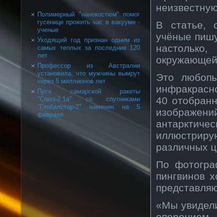
неизвестную
Полимерный "нанокостюм" помог
гусенице прожить час в вакууме -
В статье, 
ученые
учёные пишу
Уходящий год признан одним из
настолько
самых теплых за последние 120
лет
окружающей
Профессор из Австралии
установила, что мужчины вымрут
Это любопы
через 5 миллионов лет
инфракрасно
Пуск самарской ракеты
40 отобран
"Союз-2.1а" со спутниками
"Глобалстар-2" намечен на 5
изображени
февраля
антарктич
иллюстрир
различных ц
По фотогра
пингвинов х
представляю
«Мы увидели
оперением,