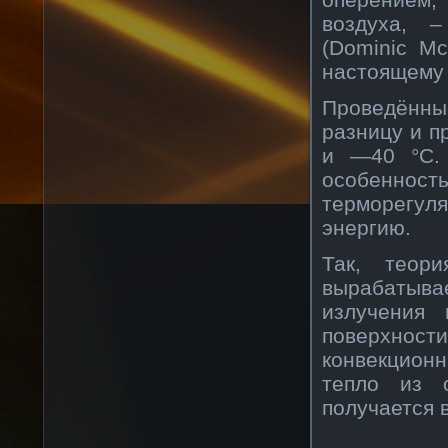
воздуха, 
(Dominic Mc
настоящему 
Проведённы
разницу и п
и —40 °С. 
особеннос
терморегу
энергию.
Так, теор
вырабатывае
излучения 
поверхнос
конвекционн
тепло из 
получается 