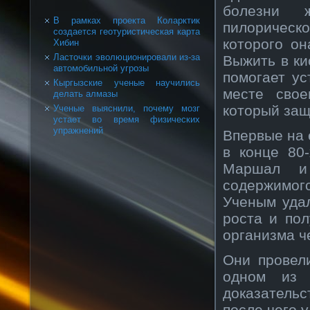
болезни 
В рамках проекта Коларктик
пилорическ
создается геотуристическая карта
которого он
Хибин
Ласточки эволюционировали из-за
Выжить в ки
автомобильной угрозы
помогает ус
Кыргызские ученые научились
месте свое
делать алмазы
который защ
Ученые выяснили, почему мозг
устает во время физических
упражнений
Впервые на 
в конце 80
Маршал и
содержимого
Ученым уда
роста и пол
организма ч
Они провел
одном из 
доказательс
после чего у