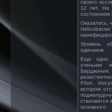
своего иссл
12 лет. На
состоянием 
Оказалось, 
Helicobacte
неинфициро
Уровень о
одинаков.
Еще одно 
учеными и
Вирджиния
резистентно
Pilori. Ин
котором отс
поджелудоч
становятся 
основного