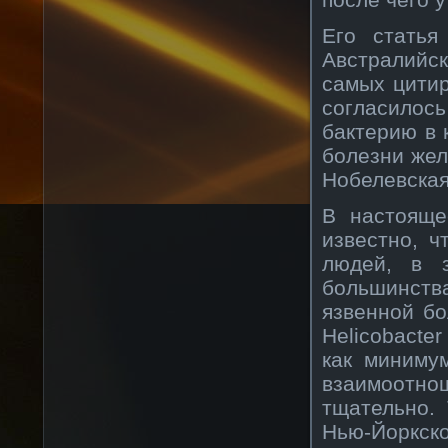
Его статья
Австралийс
самых цити
согласилос
бактерию в 
болезни жел
Нобелевская
В настояще
известно, ч
людей, в 
большинств
язвенной бо
Helicobacte
как миниму
взаимоотнош
тщательно.
Нью-Йоркск