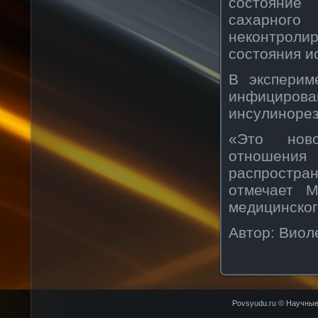
состояние
сахарного
неконтроли
состояния и
В эксперим
инфициро
инсулинорез
«Это ново
отношени
распростра
отмечает М
медицинског
Автор: Виол
Povsyudu.ru © Научные