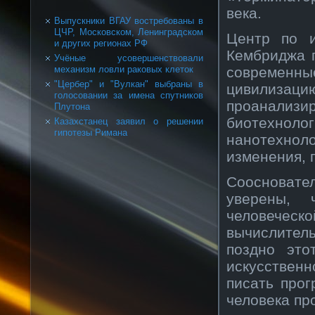
века.
Выпускники ВГАУ востребованы в
ЦЧР, Московском, Ленинградском
Центр по и
и других регионах РФ
Кембриджа п
Учёные усовершенствовали
современные
механизм ловли раковых клеток
"Цербер" и "Вулкан" выбраны в
цивилизац
голосовании за имена спутников
проанализи
Плутона
биотехно
Казахстанец заявил о решении
гипотезы Римана
нанотехно
изменения, 
Соосновате
уверены, 
человеч
вычислите
поздно это
искусствен
писать про
человека пр