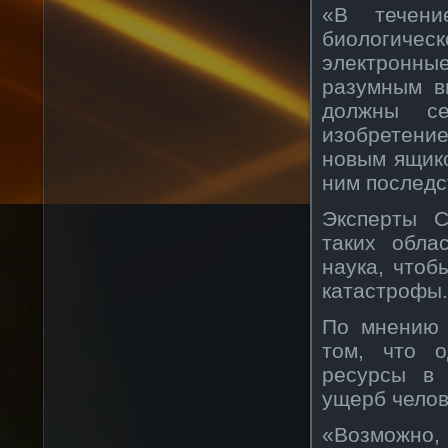
«В течени
биологиче
электронн
разумным в
должны се
изобретени
новым ящик
ним последс
Эксперты C
таких обла
наука, чтоб
катастрофы.
По мнению 
том, что о
ресурсы в 
ущерб челов
«Возможно, 