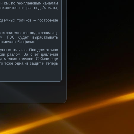
яч км, по гео-плановым каналам
находится как раз под Алматы,
дземных толчков – построение
о строительстве водохранилищ.
м, ГЭС будет вырабатывать
 отмечает биофизик.
рупных толчков. Она достаточно
кий разлом. За счет давления
д мелких толчков. Сейчас еще
о тоже одна из защит и теперь