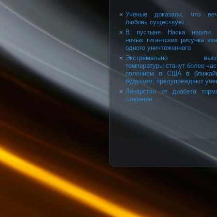
Ученые доказали, что веч
любовь существует
В пустыне Наска нашли 
новых гигантских рисунка вз
одного уничтоженного
Экстремально высо
температуры станут более ча
явлением в США в ближай
будущем, предупреждают уче
Лекарство от диабета торм
старение