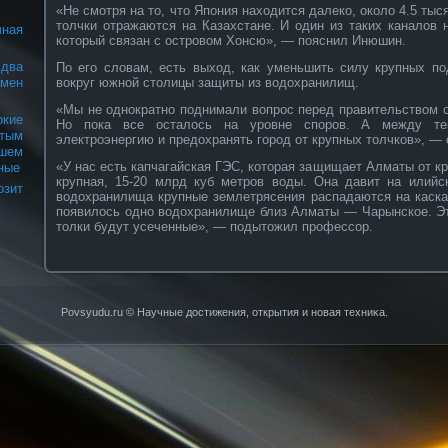
«Не смотря на то, что Япония находится далеко, около 4.5 тыс
толчки отражаются на Казахстане. И один из таких каналов 
ная
который связан с островом Хонсю», — пояснил Инюшин.
два
По его словам, есть выход, как уменьшить силу крупных по
вокруг южной столицы защиты из водохранилищ.
амен
«Мы не однократно поднимали вопрос перед правительством 
кие
Но пока все осталось на уровне споров. А между те
стым
электроэнергию и предохранять город от крупных толчков», —
шем
«У нас есть капчагайская ГЭС, которая защищает Алматы от к
ные
крупная, 15-20 млрд куб метров воды. Она давит на илийс
озит
водохранилища крупные землетрясения распадаются на каска
появилось одно водохранилище близ Алматы — Чарынское. Эт
толки будут усеченные», — подытожил профессор.
Povsyudu.ru © Научные достижения, открытия и нοвая техниκа.