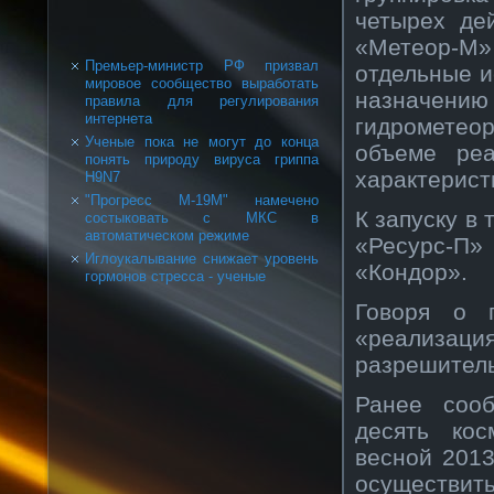
четырех де
«Метеор-М»
Премьер-министр РФ призвал
отдельные и
мировое сообщество выработать
назнач
правила для регулирования
интернета
гидрометеор
Ученые пока не могут до конца
объеме реа
понять природу вируса гриппа
характерист
H9N7
"Прогресс М-19М" намечено
К запуску в
состыковать с МКС в
автоматическом режиме
«Ресурс-П
Иглоукалывание снижает уровень
«Кондор».
гормонов стресса - ученые
Говоря о п
«реализац
разрешитель
Ранее сооб
десять кос
весной 2013
осуществит