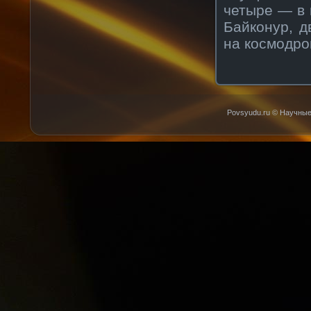
четыре — в 
Байконур, 
на космодро
Povsyudu.ru © Научные