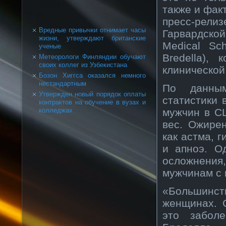
также и фак
пресс-рел
Вредные привычки отнимает часы
Гарвардско
жизни, утверждают британские
Medical Sc
ученые
Bredella),
Метеорологи Финляндии обучают
своих коллег из Узбекистана
клинической
Бозон Хиггса оказался немного
нестандартным
По данным
Утвержден новый порядок оплаты
статистики 
контрактов на обучение в вузах и
мужчин в С
колледжах
вес. Ожире
как астма, 
и апноэ. О
осложнения
мужчинам с 
«Большинст
женщинах. 
это забол