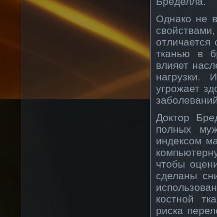
Бределла.
Однако не 
свойствам
отличается 
тканью в б
влияет насл
нагрузки. 
угрожает зд
заболеваний
Доктор Бре
полных му
индексом ма
компьютерн
чтобы оцен
сделаны сн
использов
костной тка
риска перел