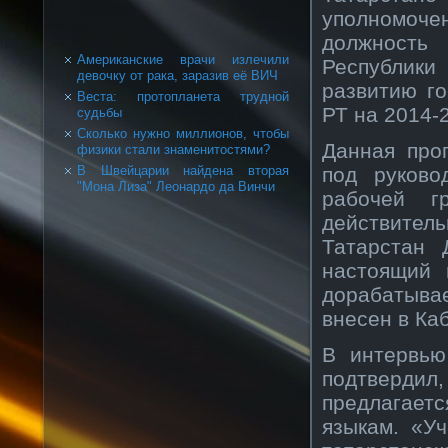
уполномоч
должность
Американские врачи излечили
Республик
девочку от рака, заразив её ВИЧ
развитию го
Веста: протопланета трудной
РТ на 2014-2
судьбы
Сколько нужно миллионов, чтобы
Данная про
физики стали знаменитостями?
под руково
В Швейцарии найдена вторая
"Мона Лиза" Леонардо да Винчи
рабочей г
действите
Татарстан 
настоящий 
дорабатыва
внесен в Ка
В интервью
подтверд
предлагает
языкам. «У