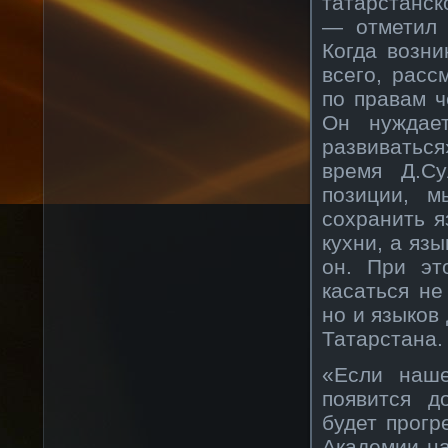
татарстанск
— отметил 
Когда возни
всего, расс
по правам ч
Он нуждае
развиваться
время Д.Су
позиции, 
сохранить я
кухни, а яз
он. При эт
касаться не
но и языков
Татарстана.
«Если наш
появится д
будет прогр
Академии на