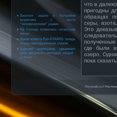
что в далек
пригодны д
образцах п
Биологи нашли в Колумбии
кузнечика с почти
серы, азота
"человеческими" ушами
Это доказы
На Солнце появились гигантские
пятна
следователь
Яркая комета Pan-STARRS теперь
полученные 
видна невооруженным глазом
где были в
Курение марихуаны удваивает
риск инсульта у молодых людей -
озеро. Одна
ученые
пока сказать
Povsyudu.ru © Научные