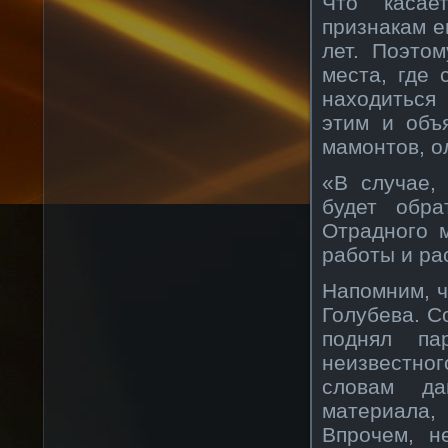
Что касае
признакам е
лет. Поэто
места, где 
находиться
этим и объ
мамонтов, о
«В случае,
будет обра
Отрадного 
работы и ра
Напомним, ч
Голубева. С
поднял па
неизвестно
словам да
материала
Впрочем, н