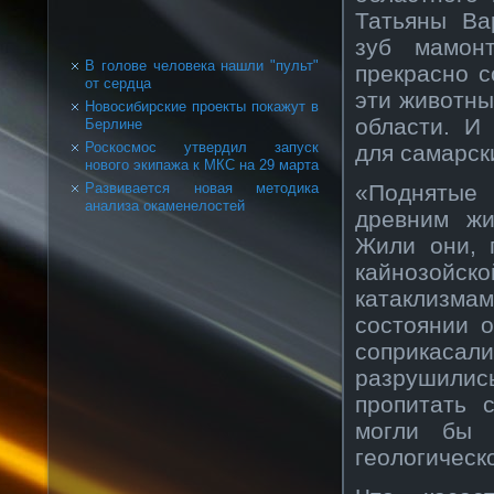
Татьяны Ва
зуб мамон
В голове человека нашли "пульт"
прекрасно с
от сердца
эти животны
Новосибирские проекты покажут в
области. И
Берлине
Роскосмос утвердил запуск
для самарск
нового экипажа к МКС на 29 марта
«Поднятые
Развивается новая методика
анализа окаменелостей
древним жи
Жили они, 
кайнозойс
катаклизм
состоянии о
соприкасал
разрушилис
пропитать 
могли бы 
геологическ