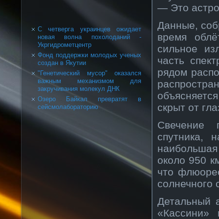
— Это астро
Данные, соб
С четверга украинцев ожидает
время облё
новая волна похолоданий -
Укргидрометцентр
сильное из
Фонд поддержки молодых ученых
часть спек
создан в Якутии
рядом расп
"Генетический мусор" оказался
важным механизмом для
распростра
закручивания молекул ДНК
объясняетс
Озеро Байкал превратят в
скрыт от гл
сейсмолабораторию
Свечение 
спутника, 
наибольшая 
около 950 к
что флюоре
солнечного 
Детальный а
«Кассини» 