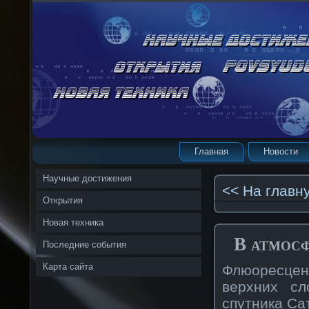
Главная
Новости
Научные достижения
<< На главн
Открытия
Новая техника
В атмосф
Последние события
Карта сайта
Флюоресце
верхних сл
спутника Са