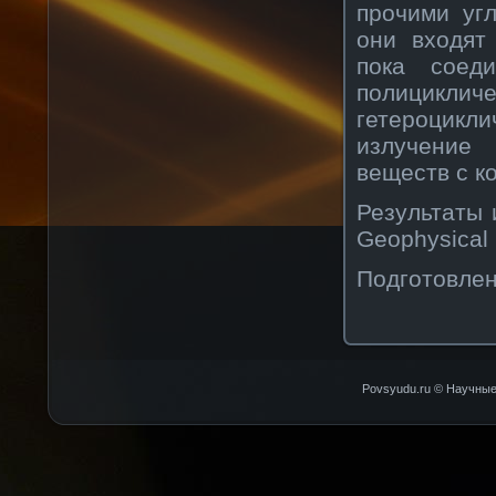
прочими уг
они входят
пока соеди
полициклич
гетероцикл
излучение
веществ с к
Результаты 
Geophysical 
Подготовле
Povsyudu.ru © Научные