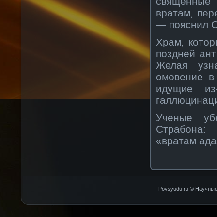
священные 
вратам, пер
— пояснил С
Храм, котор
поздней ан
Желая узн
омовение в
идущие из
галлюцинац
Ученые уб
Страбона: 
«вратам ада»
Povsyudu.ru © Научные