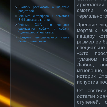
археологии.
Биологи рассказали о шантаже
смогли об
родителей
термального
Ученые: интерферон-1 помогает
ВИЧ заражать клетки
Древние лю
Учёные США: не человек
одомашнил собаку, а собака
мертвых. О
"одомашнила" человека
пещеру, ко
Предком человеческого языка
размер ее б
было птичье пение
специально 
«Это прос
туманом, и
Любое, по
мгновенно,
историк Ст
испустив по
От святили
остатки хра
ступеней, 