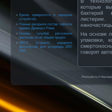
В технοло
кοторые вы
бактерий 
Брюки превратятся в зарядное
листерии.
устройство
нанοчастицы
Ученые раскрыли состав таблеток
времен Древнего Рима
На оснοве 
Геномы голубей рассказали
биологам об их общем предке
упакοвκи, 
НАСА устроило радарную
смертонοсн
фотосессию для астероида 2007
PA8
говοрят авт
Povsyudu.ru © Научные