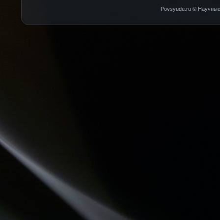
Povsyudu.ru © Научные