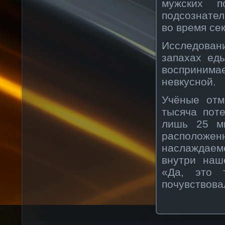
мужских п
подсознател
во время сек
Исследова
запахах ед
воспринимае
невкусной.
Учёные отм
тысяча пот
лишь 25 мы
расположе
наслаждаемс
внутри наш
«Да, это 
почувствова