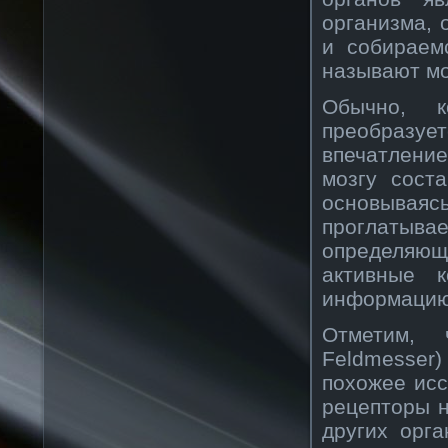
организма, 
и собираем
называют мо
Обычно, к
преобразуе
впечатление
мозгу сост
основыва
проглатывае
определяющ
активные 
информацию 
Отметим, 
Feldmesser)
похожее исс
рецепторы н
других орга