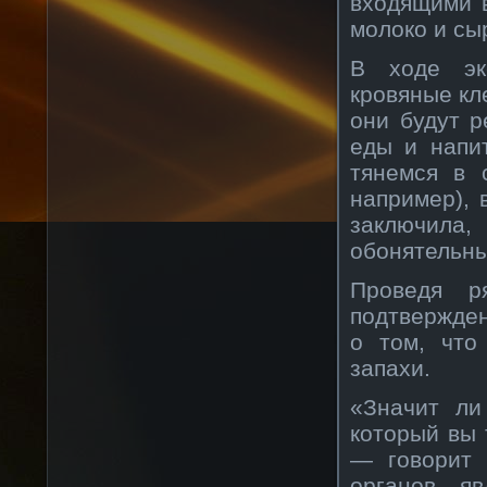
входящими в
молоко и сы
В ходе эк
кровяные кле
они будут р
еды и напит
тянемся в 
например), 
заключила
обонятельны
Проведя р
подтвержде
о том, что
запахи.
«Значит ли
который вы 
— говорит 
органов я