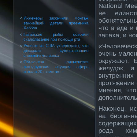
National Mee
не единст
Инженеры закончили монтаж
обонятельны
важнейшей детали преемника
что в еде и
Хаббла
запаха, и но
Гавайские рыбы освоили
скалолазание при помощи рта
«Человеческ
Ученые из США утверждают, что
доказали существование
очень мален
снежного человека
окружают. 
Объяснена знаменитая
желудок, а
пилтдаунская научная афера
начала 20 столетия
внутренни
протяжении 
мнения, чт
дополнитель
Наконец, и
на биогенн
содержащих
рода хими