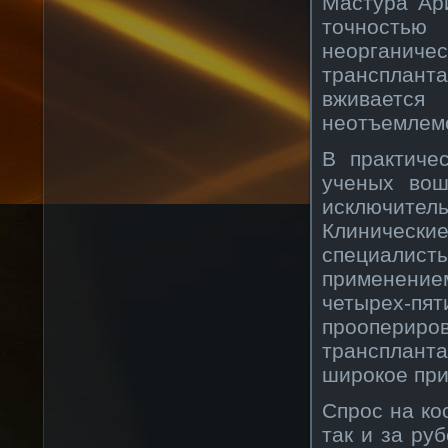
Мастура Ар
точность
неорганиче
транспланта
вживается
неотъемлем
В практиче
ученых вош
исключите
Клиническ
специалист
применени
четырех-пя
проопериро
транспланта
широкое пр
Спрос на ко
так и за ру