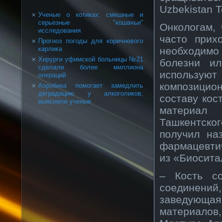
Uzbekistan T
Ученые о котиках: смешные и
серьезные "кошачьи"
Онкологам,
исследования
часто прих
Прогноз погоды для коричневого
необходим
карлика
Хирурги уфимской больницы №21
болезни и
сделали более миллиона
используют
операций
композицио
Аэробика помогает замедлить
деградацию у алкоголиков,
составу кос
выяснили ученые
материал
Ташкентско
получил на
фармацевти
из «Биосита
– Кость со
соединени
заведующ
материалов