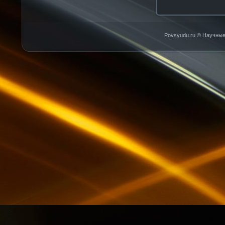
Povsyudu.ru © Научные