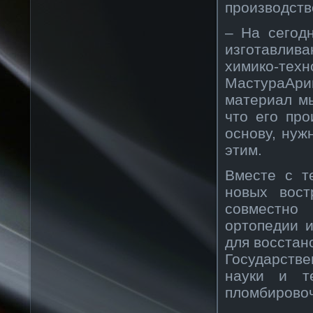
производств
– На сегод
изготавлив
химико-тех
МастураАрип
материал м
что его пр
основу, нуж
этим.
Вместе с т
новых вост
совместно 
ортопедии 
для восстан
Государств
науки и те
пломбирово