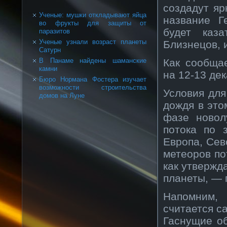
создадут яр
Ученые: мушки откладывают яйца
название Г
во фрукты для защиты от
будет каз
паразитов
Ученые узнали возраст планеты
Близнецов, 
Сатурн
Как сообщае
В Панаме найдены шаманские
камни
на 12-13 дек
Бюро Нормана Фостера изучает
возможности строительства
Условия для
домов на Луне
дождя в это
фазе новол
потока по 
Европа, Сев
метеоров по
как утвержд
планеты, — 
Напомним,
считается 
Гаснущие об