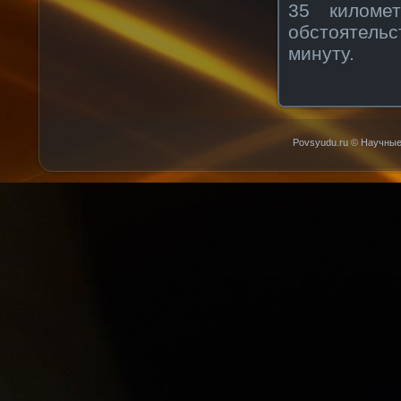
35 киломе
обстоятельс
минуту.
Povsyudu.ru © Научные