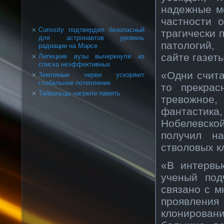
надежные ме
частности 
Curiosity подтвердил безопасный
трагически 
для астронавтов уровень
патологий,
радиации на Марсе
сайте газеты
Липецкие вузы вычеркнули из
списка неэффективных
«Одни счита
Земляные черви ускоряют
глобальное потепление
то прекрас
Тайваньцы нагрели память
тревожное
фантастика
Нобелевск
получил н
стволовых к
«В интервь
ученый под
связано с м
проявлени
клонирова