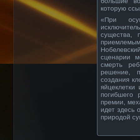
большие во
которую ссыл
«При осу
исключител
существа, 
приемлемым
Нобелевски
сценарии м
смерть реб
решение, 
создания кл
яйцеклетки 
погибшего 
премии, мех
идет здесь 
природой су