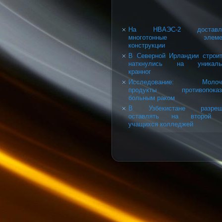
На НВАЭС-2 доставл
многотонные элеме
конструкции
В Северной Ирландии строи
наткнулись на уникаль
кранног
Исследование: Молоч
продукты противопоказ
больным раком
В Узбекистане разреш
оставлять на второй 
учащихся колледжей