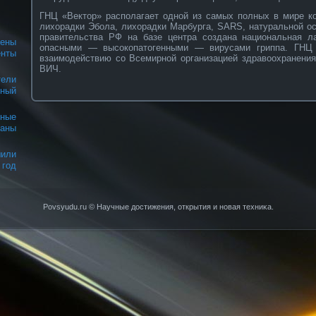
ГНЦ «Вектор» располагает одной из самых полных в мире ко
лихорадки Эбола, лихорадки Марбурга, SARS, натуральной о
правительства РФ на базе центра создана национальная л
ены
опасными — высокопатогенными — вирусами гриппа. ГНЦ 
нты
взаимодействию со Всемирной организацией здравоохранения
ВИЧ.
тели
ный
ные
аны
или
год
Povsyudu.ru © Научные достижения, открытия и нοвая техниκа.