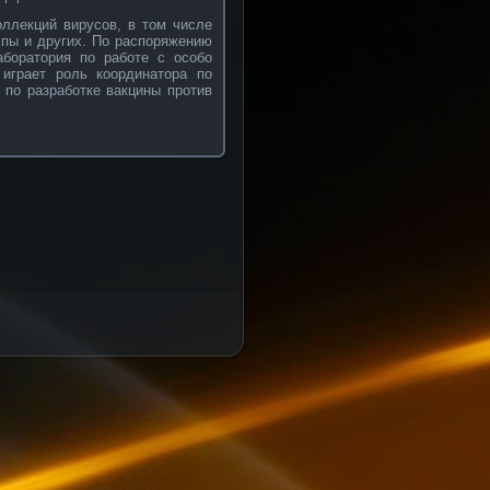
ллекций вирусов, в том числе
спы и других. По распоряжению
аборатория по работе с особо
играет роль координатора по
 по разработке вакцины против