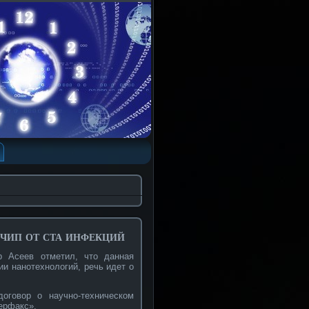
чип от ста инфекций
 Асеев отметил, что данная
ии нанотехнологий, речь идет о
оговор о научно-техническом
ерфакс».