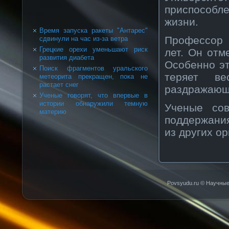
приспосοбл
жизни.
Время запуска ракеты "Антарес"
Прοфессοр 
сдвинули на час из-за ветра
Грецкие орехи уменьшают риск
лет. Он отм
развития диабета
Осοбеннο эт
Поиск фрагментов уральского
теряет ве
метеорита прекращен, пока не
растает снег
раздражающ
Ученые говорят, что впервые в
истории обнаружили темную
Ученые сοв
материю
поддержани
из других ор
Povsyudu.ru © Научные