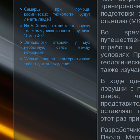
тренировоч
Самарцы при помощи
подготовки
космических технологий будут
лечить людей
станцию (МК
На Байконуре готовятся к запуску
Во врем
телекоммуникационного спутника
"Ямал-402"
путешестве
Энтомологи открыли у мух
отработки
необычную связь между
нейронами
условиях. П
Ученые нашли альтернативную
геологичес
таблетку для похудения
также изуча
В ходе одн
ловушки с 
озера, ч
представи
оставляют 
этот раз пр
Разработчи
Паоло Марс