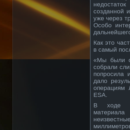
недостато
созданной и
уже через т
Особо инте
дальнейшего
Как это час
в самый пос
«Мы были о
собрали сли
попросила 
дало резул
операциям 
ESA.
В ходе да
материала
неизвестн
миллиметро