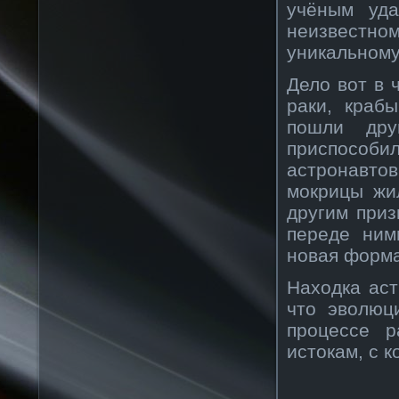
учёным уда
неизвестн
уникальному
Дело вот в 
раки, краб
пошли дру
приспособил
астронавто
мокрицы жи
другим приз
переде ним
новая форма
Находка аст
что эволюц
процессе р
истокам, с 