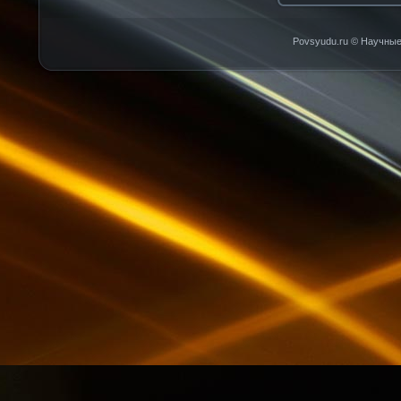
Povsyudu.ru © Научные