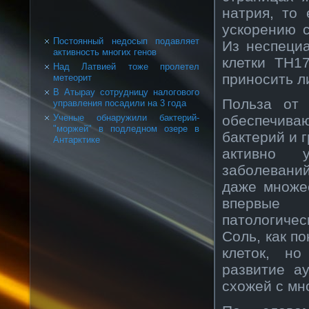
натрия, то
ускорению 
Постоянный недосып подавляет
Из неспеци
активность многих генов
клетки TH1
Над Латвией тоже пролетел
приносить л
метеорит
В Атырау сотрудницу налогового
Польза от 
управления посадили на 3 года
обеспечива
Ученые обнаружили бактерий-
"моржей" в подледном озере в
бактерий и 
Антарктике
активно 
заболеваний
даже множе
впервые 
патологиче
Соль, как п
клеток, н
развитие а
схожей с мн