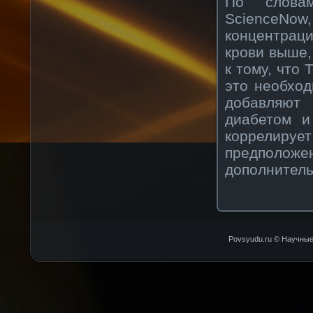
По словам
ScienceNow
концентрац
крови выше,
к тому, что 
это необход
добавляют
диабетом и
коррелиру
предполож
дополнитель
Povsyudu.ru © Научные