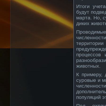
Итоги учет
будут подве
марта. Но, 
диких живот
Проводимы
численност
территори
предупрежд
процессов 
разнообраз
животных.
К примеру, 
суровые и м
численност
дополните
популяций э
Под охран