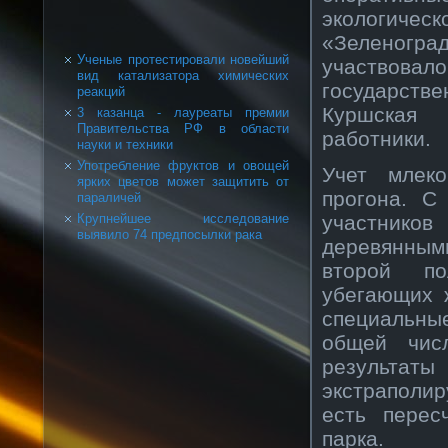
экологичес
«Зеленогр
Ученые протестировали новейший
участвовал
вид катализатора химических
государств
реакций
Куршская 
3 казанца - лауреаты премии
Правительства РФ в области
работники.
науки и техники
Употребление фруктов и овощей
Учет млек
ярких цветов может защитить от
прогона. С
параличей
участников
Крупнейшее исследование
выявило 74 предпосылки рака
деревянны
второй по
убегающих 
специальны
общей чис
результат
экстраполи
есть перес
парка.