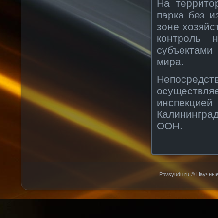
На террито
парка без и
зоне хозяйс
контроль 
субъектами
мира.
Непосред
осуществл
инспекцией
Калининград
ООН.
Povsyudu.ru © Научные