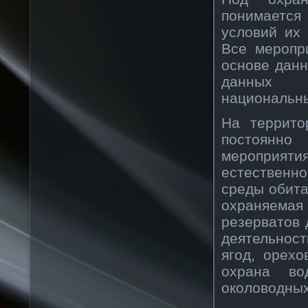
понимаетс
условий их
Все меропр
основе данн
данных т
национальны
На террито
постоянн
мероприя
естественн
среды обита
охраняема
резерватов 
деятельнос
ягод, орехо
охрана во
околоводных